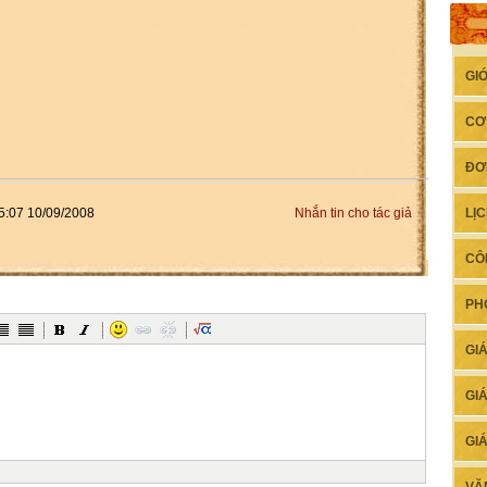
GI
CƠ
ĐƠ
:07 10/09/2008
Nhắn tin cho tác giả
LỊ
CÔ
PH
GI
GI
GI