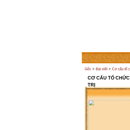
TRANG CHỦ
THÀNH V
>
>
Gốc
Bài viết
Cơ cấu tổ 
CƠ CẤU TỔ CHỨC
TRỊ