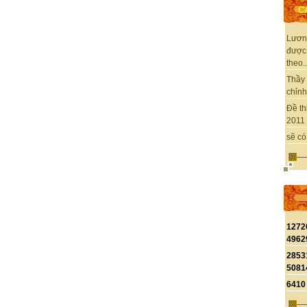
C
Lươn
được
theo..
Thầy 
chỉnh 
Đề th
2011 
sẽ có
1272
4962
2853
5081
6410