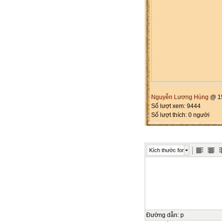
Nguyễn Lương Hùng
@ 15
Số lượt xem: 9444
Số lượt thích: 0 người
Kích thước font
Đường dẫn
:
p