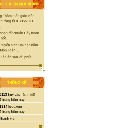
ÁC Ý KIẾN MỚI NHẤT
g Thâm niên giáo viên
 hưởng từ 01/05/2011
.
soạn rất chuẩn.Hãy hoàn
nốt...
i tuyển sinh Đại học năm
Môn Toán;...
 đáp án sau vài phút...
THỐNG KÊ
0113
truy cập (
chi tiết
)
9
trong hôm nay
1314
lượt xem
4
trong hôm nay
thành viên