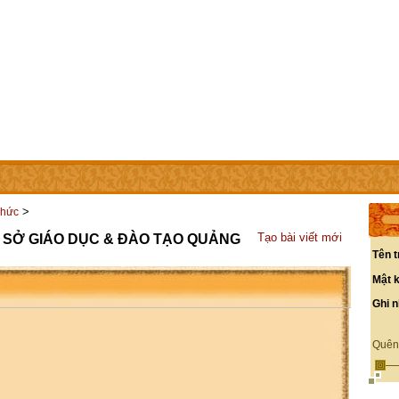
IÊN
LIÊN HỆ
CÁC TRANG TRỰC THUỘC
>
chức
Tạo bài viết mới
 SỞ GIÁO DỤC & ĐÀO TẠO QUẢNG
Tên t
Mật 
Ghi 
Quên