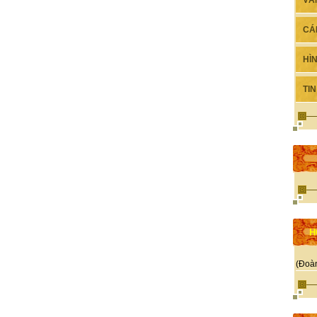
VĂ
CÁ
HÌ
TI
H
(Đoà