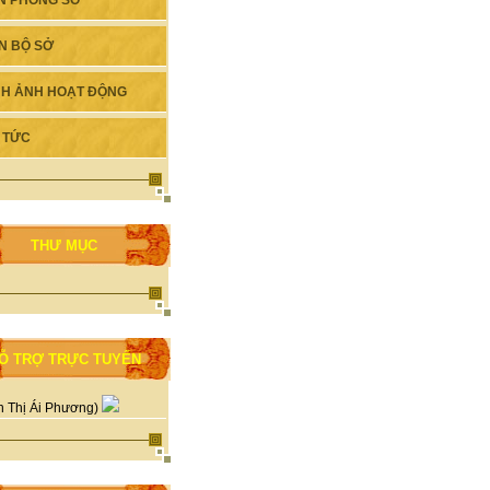
N PHÒNG SỞ
N BỘ SỞ
NH ẢNH HOẠT ĐỘNG
N TỨC
THƯ MỤC
Ỗ TRỢ TRỰC TUYẾN
n Thị Ái Phương)