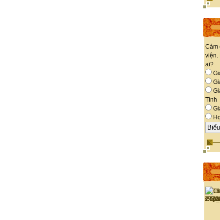
Cám 
viện.
ai?
Gi
Giá
Gi
Tỉnh
Gi
Họ