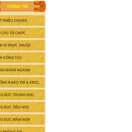
THÔNG TIN
ỚI THIỆU CHUNG
 CẤU TỔ CHỨC
N VỊ TRỰC THUỘC
CH CÔNG TÁC
NG ĐOÀN NGÀNH
ÒNG KHẢO THÍ & KĐCL
ÁO DỤC TRUNG HỌC
ÁO DỤC TIỂU HỌC
ÁO DỤC MẦM NON