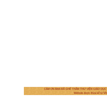
CÁM ƠN BẠN ĐÃ GHÉ THĂM THƯ VIỆN GIÁO DỤC VÀ
Vi
Website được thừa kế từ