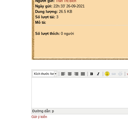
Người gửi:
Trần Thị Bích
Ngày gửi:
22h:33' 26-09-2021
Dung lượng:
26.5 KB
Số lượt tải:
3
Mô tả:
Số lượt thích:
0 người
Kích thước font
Đường dẫn
:
p
Gửi ý kiến