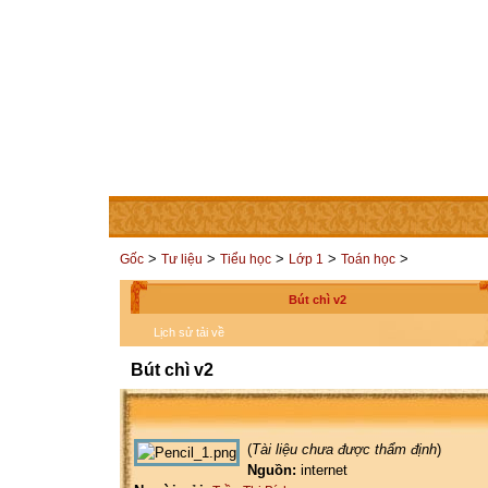
TRANG CHỦ
THÀNH VIÊN
LIÊN HỆ
CÁC TRAN
>
>
>
>
>
Gốc
Tư liệu
Tiểu học
Lớp 1
Toán học
Bút chì v2
Lịch sử tải về
Bút chì v2
(
Tài liệu chưa được thẩm định
)
Nguồn:
internet