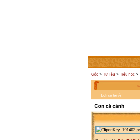
TRANG CHỦ
THÀNH V
>
>
>
Gốc
Tư liệu
Tiểu học
C
Lịch sử tải về
Con cá cảnh