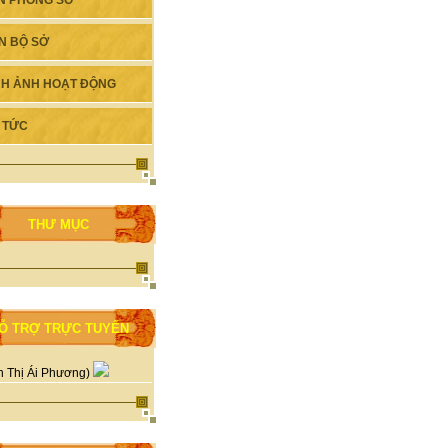
N PHÒNG SỞ
N BỘ SỞ
NH ẢNH HOẠT ĐỘNG
N TỨC
THƯ MỤC
Ỗ TRỢ TRỰC TUYẾN
n Thị Ái Phương)