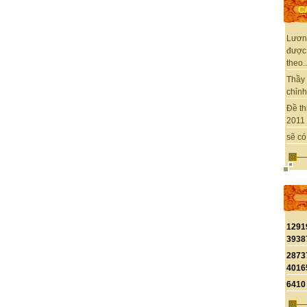
C
Lươn
được
theo..
Thầy 
chỉnh 
Đề th
2011 
sẽ có
1291
3938
2873
4016
6410