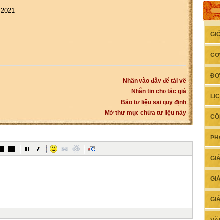
h
-2021
GI
.
CƠ
ĐƠ
Nhấn vào đây để tải về
Nhắn tin cho tác giả
LỊ
Báo tư liệu sai quy định
Mở thư mục chứa tư liệu này
CÔ
PH
GI
GI
GI