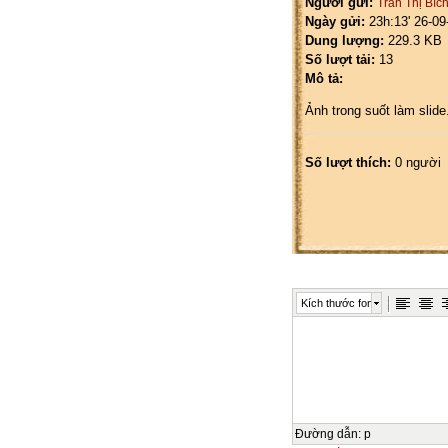
Người gửi:
Trần Thị Bíc
Ngày gửi:
23h:13' 26-09
Dung lượng:
229.3 KB
Số lượt tải:
13
Mô tả:
Ảnh trong suốt làm slide
Số lượt thích:
0 người
Kích thước font
Đường dẫn
:
p