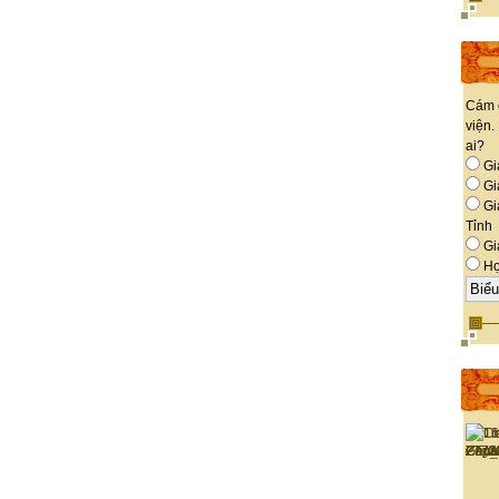
Cám 
viện.
ai?
Gi
Giá
Gi
Tỉnh
Gi
Họ