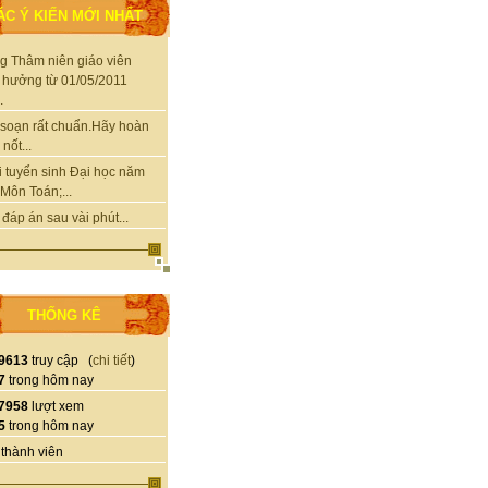
ÁC Ý KIẾN MỚI NHẤT
g Thâm niên giáo viên
 hưởng từ 01/05/2011
.
soạn rất chuẩn.Hãy hoàn
nốt...
i tuyển sinh Đại học năm
Môn Toán;...
 đáp án sau vài phút...
THỐNG KÊ
9613
truy cập (
chi tiết
)
7
trong hôm nay
7958
lượt xem
5
trong hôm nay
thành viên