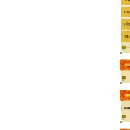
VĂ
CÁ
HÌ
TI
H
(Đoà