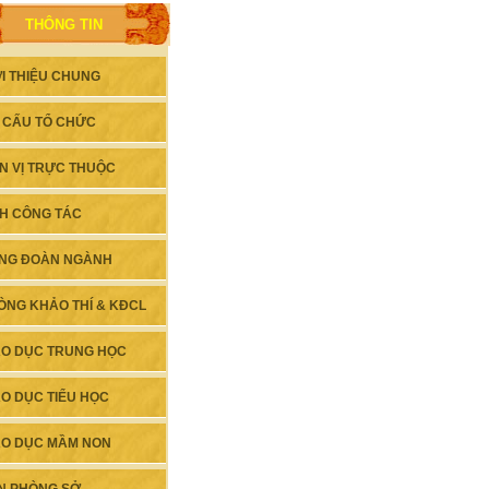
THÔNG TIN
ỚI THIỆU CHUNG
 CẤU TỔ CHỨC
N VỊ TRỰC THUỘC
CH CÔNG TÁC
NG ĐOÀN NGÀNH
ÒNG KHẢO THÍ & KĐCL
ÁO DỤC TRUNG HỌC
ÁO DỤC TIỂU HỌC
ÁO DỤC MẦM NON