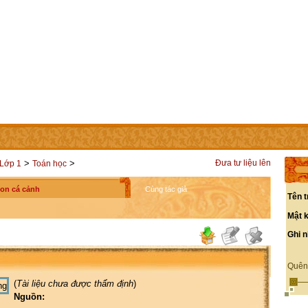
IÊN
LIÊN HỆ
CÁC TRANG TRỰC THUỘC
>
>
Đưa tư liệu lên
Lớp 1
Toán học
on cá cảnh
Cùng tác giả
Tên t
Mật 
Ghi 
Quên
(
Tài liệu chưa được thẩm định
)
Nguồn: