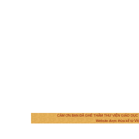
CÁM ƠN BẠN ĐÃ GHÉ THĂM THƯ VIỆN GIÁO DỤC VÀ
Vi
Website được thừa kế từ