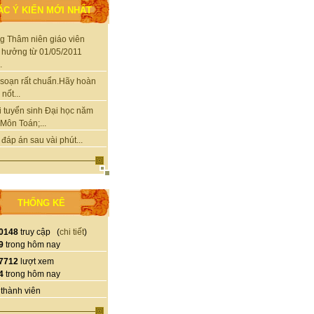
ÁC Ý KIẾN MỚI NHẤT
g Thâm niên giáo viên
 hưởng từ 01/05/2011
.
soạn rất chuẩn.Hãy hoàn
nốt...
i tuyển sinh Đại học năm
Môn Toán;...
 đáp án sau vài phút...
THỐNG KÊ
0148
truy cập (
chi tiết
)
9
trong hôm nay
7712
lượt xem
4
trong hôm nay
thành viên