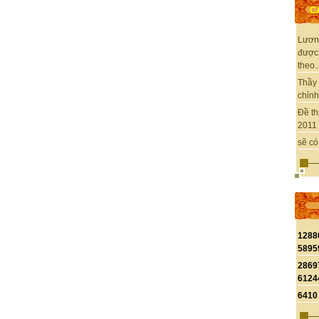
C
Lươn
được
theo..
Thầy 
chỉnh 
Đề th
2011 
sẽ có
1288
5895
2869
6124
6410