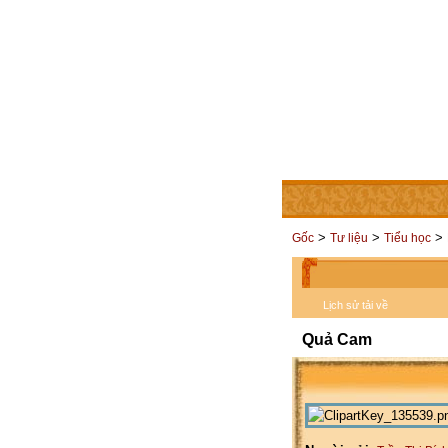
TRANG CHỦ
THÀNH V
>
>
>
Gốc
Tư liệu
Tiểu học
Lịch sử tải về
Quả Cam