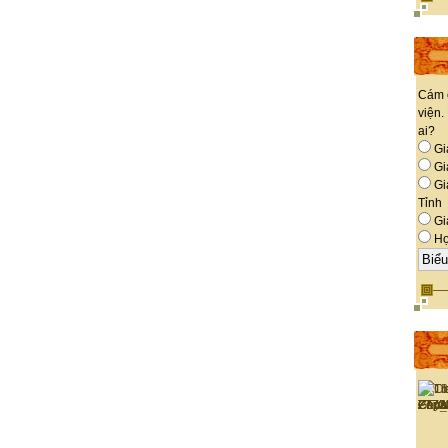
Cám 
viện.
ai?
Gi
Giá
Gi
Tỉnh
Gi
Họ