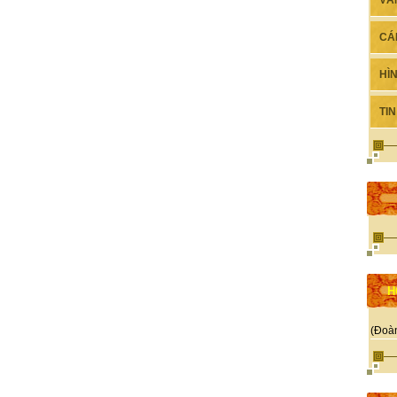
VĂ
CÁ
HÌ
TI
H
(Đoà