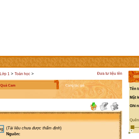
IÊN
LIÊN HỆ
CÁC TRANG TRỰC THUỘC
>
>
Đưa tư liệu lên
Lớp 1
Toán học
Quả Cam
Cùng tác giả
Tên t
Mật 
Ghi 
Quên
(
Tài liệu chưa được thẩm định
)
Nguồn: