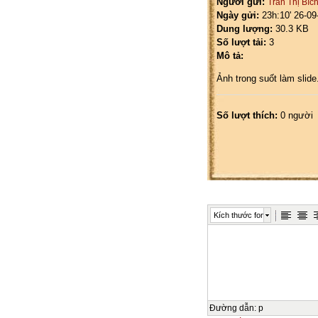
Người gửi:
Trần Thị Bíc
Ngày gửi:
23h:10' 26-09
Dung lượng:
30.3 KB
Số lượt tải:
3
Mô tả:
Ảnh trong suốt làm slide
Số lượt thích:
0 người
Kích thước font
Đường dẫn
:
p