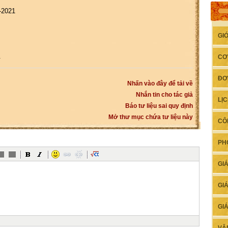
h
-2021
GI
.
CƠ
ĐƠ
Nhấn vào đây để tải về
Nhắn tin cho tác giả
LỊ
Báo tư liệu sai quy định
Mở thư mục chứa tư liệu này
CÔ
PH
GI
GI
GI