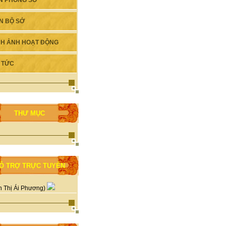
N PHÒNG SỞ
N BỘ SỞ
NH ẢNH HOẠT ĐỘNG
N TỨC
THƯ MỤC
Ỗ TRỢ TRỰC TUYẾN
n Thị Ái Phương)