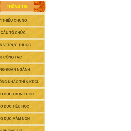
THÔNG TIN
ỚI THIỆU CHUNG
 CẤU TỔ CHỨC
N VỊ TRỰC THUỘC
CH CÔNG TÁC
NG ĐOÀN NGÀNH
ÒNG KHẢO THÍ & KĐCL
ÁO DỤC TRUNG HỌC
ÁO DỤC TIỂU HỌC
ÁO DỤC MẦM NON