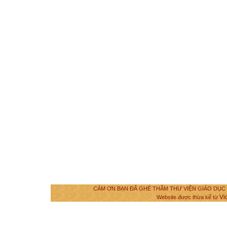
CÁM ƠN BẠN ĐÃ GHÉ THĂM THƯ VIỆN GIÁO DỤC VÀ
Vi
Website được thừa kế từ