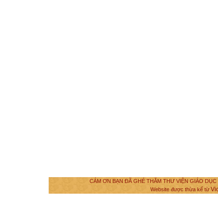
CÁM ƠN BẠN ĐÃ GHÉ THĂM THƯ VIỆN GIÁO DỤC VÀ
Vi
Website được thừa kế từ