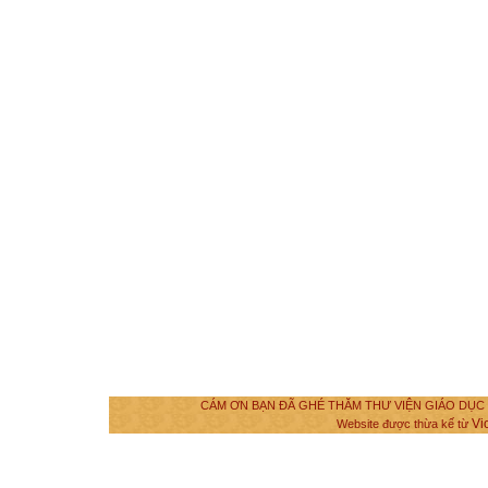
CÁM ƠN BẠN ĐÃ GHÉ THĂM THƯ VIỆN GIÁO DỤC VÀ
Vi
Website được thừa kế từ