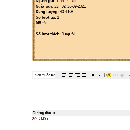
Người gửi:
Trần Thị Bích
Ngày gửi:
22h:32' 26-09-2021
Dung lượng:
40.4 KB
Số lượt tải:
1
Mô tả:
Số lượt thích:
0 người
Kích thước font
Đường dẫn
:
p
Gửi ý kiến