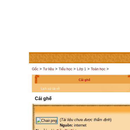
TRANG CHỦ
THÀNH VIÊN
LIÊN HỆ
CÁC TRAN
>
>
>
>
>
Gốc
Tư liệu
Tiểu học
Lớp 1
Toán học
Cái ghế
Lịch sử tải về
Cái ghế
(
Tài liệu chưa được thẩm định
)
Nguồn:
internet