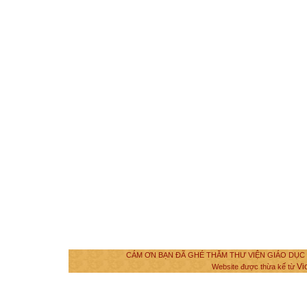
CÁM ƠN BẠN ĐÃ GHÉ THĂM THƯ VIỆN GIÁO DỤC VÀ
Vi
Website được thừa kế từ