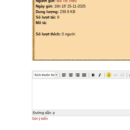
Người gửi:
Bùi Thị Thêu
Ngày gửi:
16h:18' 25-11-2025
Dung lượng:
239.9 KB
Số lượt tải:
9
Mô tả:
Số lượt thích:
0 người
Kích thước font
Đường dẫn
:
p
Gửi ý kiến