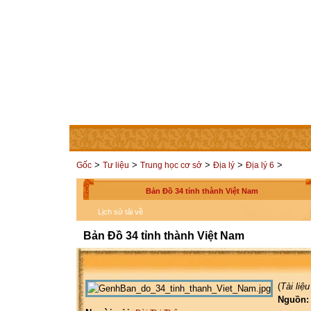
TRANG CHỦ
THÀNH VIÊN
LIÊN HỆ
CÁC TRAN
>
>
>
>
>
Gốc
Tư liệu
Trung học cơ sở
Địa lý
Địa lý 6
Bản Đồ 34 tỉnh thành Việt Nam
Lịch sử tải về
Bản Đồ 34 tỉnh thành Việt Nam
(
Tài liệ
Nguồn: