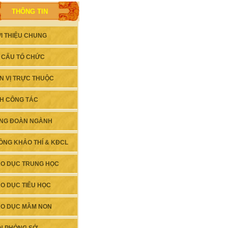
THÔNG TIN
ỚI THIỆU CHUNG
 CẤU TỔ CHỨC
N VỊ TRỰC THUỘC
CH CÔNG TÁC
NG ĐOÀN NGÀNH
ÒNG KHẢO THÍ & KĐCL
ÁO DỤC TRUNG HỌC
ÁO DỤC TIỂU HỌC
ÁO DỤC MẦM NON