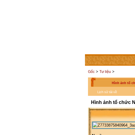
TRANG CHỦ
THÀNH V
>
>
Gốc
Tư liệu
Hình ảnh tổ c
Lịch sử tải về
Hình ảnh tổ chức 