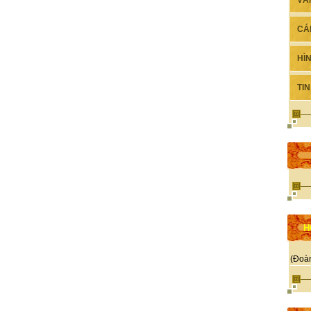
VĂ
CÁ
HÌ
TI
H
(Đoà