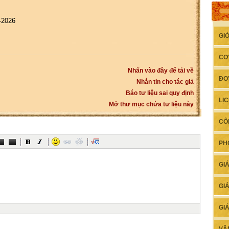
-2026
GI
CƠ
Nhấn vào đây để tải về
ĐƠ
Nhắn tin cho tác giả
Báo tư liệu sai quy định
LỊ
Mở thư mục chứa tư liệu này
CÔ
PH
GI
GI
GI