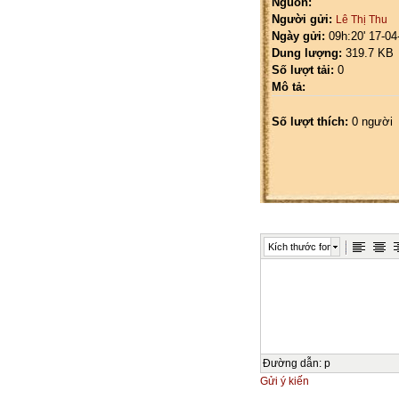
Nguồn:
Người gửi:
Lê Thị Thu
Ngày gửi:
09h:20' 17-04
Dung lượng:
319.7 KB
Số lượt tải:
0
Mô tả:
Số lượt thích:
0 người
Kích thước font
Đường dẫn
:
p
Gửi ý kiến