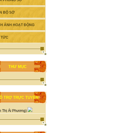
N PHÒNG SỞ
N BỘ SỞ
NH ẢNH HOẠT ĐỘNG
N TỨC
THƯ MỤC
Ỗ TRỢ TRỰC TUYẾN
n Thị Ái Phương)