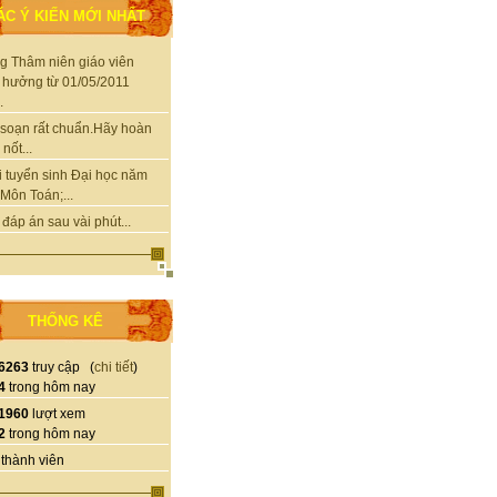
ÁC Ý KIẾN MỚI NHẤT
g Thâm niên giáo viên
 hưởng từ 01/05/2011
.
soạn rất chuẩn.Hãy hoàn
nốt...
i tuyển sinh Đại học năm
Môn Toán;...
 đáp án sau vài phút...
THỐNG KÊ
6263
truy cập (
chi tiết
)
4
trong hôm nay
1960
lượt xem
2
trong hôm nay
thành viên