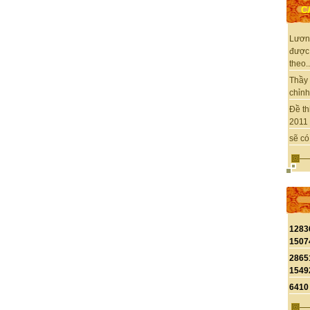
C
Lươn
được
theo..
Thầy 
chỉnh 
Đề th
2011 
sẽ có
1283
1507
2865
1549
6410