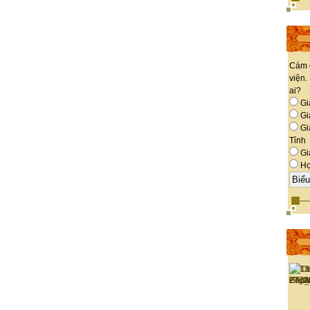
Cám 
viện.
ai?
Gi
Giá
Gi
Tỉnh
Gi
Họ