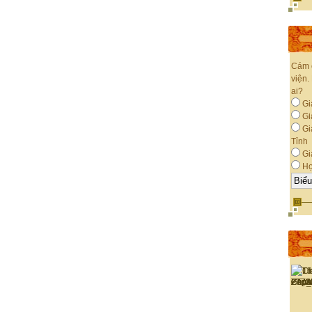
Cám 
viện.
ai?
Gi
Giá
Gi
Tỉnh
Gi
Họ