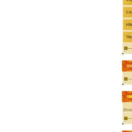
VĂ
CÁ
HÌ
TI
H
(Đoà