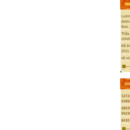
C
Lươn
được
theo..
Thầy 
chỉnh 
Đề th
2011 
sẽ có
1272
5395
2853
5523
6410