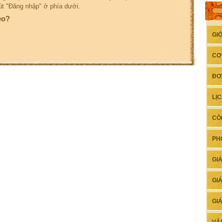
út "Đăng nhập" ở phía dưới.
eo?
GI
CƠ
ĐƠ
LỊ
CÔ
PH
GI
GI
GI