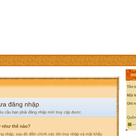
IÊN
LIÊN HỆ
CÁC TRANG TRỰC THUỘC
Tên t
Mật 
ưa đăng nhập
Ghi 
êu cầu bạn phải đăng nhập mới truy cập được.
Quên
y như thế nào?
ng nhập, sau đó điền chính xác tên truy nhập và mật khẩu