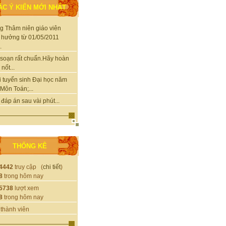
ÁC Ý KIẾN MỚI NHẤT
g Thâm niên giáo viên
 hưởng từ 01/05/2011
.
soạn rất chuẩn.Hãy hoàn
nốt...
i tuyển sinh Đại học năm
Môn Toán;...
 đáp án sau vài phút...
THỐNG KÊ
4442
truy cập (
chi tiết
)
8
trong hôm nay
5738
lượt xem
8
trong hôm nay
thành viên