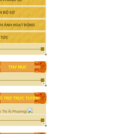
N PHÒNG SỞ
N BỘ SỞ
NH ẢNH HOẠT ĐỘNG
N TỨC
THƯ MỤC
Ỗ TRỢ TRỰC TUYẾN
n Thị Ái Phương)