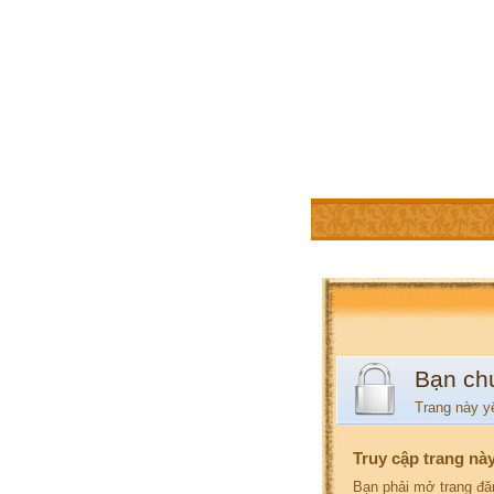
TRANG CHỦ
THÀNH V
Bạn ch
Trang này y
Truy cập trang nà
Bạn phải mở trang đă