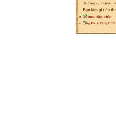
đã đăng ký rồi nhấn n
Bạn làm gì tiếp th
Mở trang đăng nhập
Quay trở lại trang trước