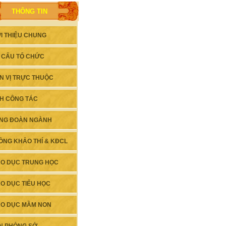
THÔNG TIN
ỚI THIỆU CHUNG
 CẤU TỔ CHỨC
N VỊ TRỰC THUỘC
CH CÔNG TÁC
NG ĐOÀN NGÀNH
ÒNG KHẢO THÍ & KĐCL
ÁO DỤC TRUNG HỌC
ÁO DỤC TIỂU HỌC
ÁO DỤC MẦM NON