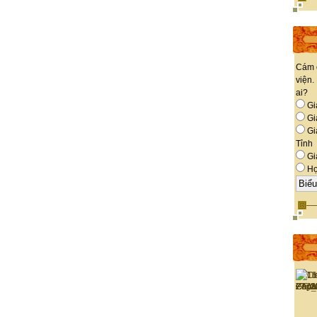
Cám 
viện.
ai?
Gi
Giá
Gi
Tỉnh
Gi
Họ