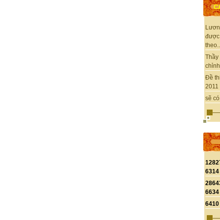
C
Lươn
được
theo..
Thầy 
chỉnh 
Đề th
2011 
sẽ có
1282
6314
2864
6634
6410