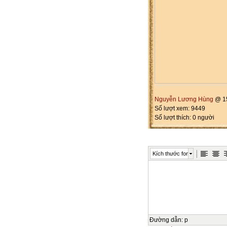
Nguyễn Lương Hùng
@ 15
Số lượt xem: 9449
Số lượt thích: 0 người
Kích thước font
Đường dẫn
:
p