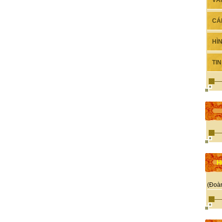
VĂ
CÁ
HÌ
TI
H
(Đoà