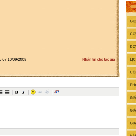
GI
CƠ
ĐƠ
:07 10/09/2008
Nhắn tin cho tác giả
LỊ
CÔ
PH
GI
GI
GI