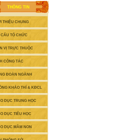
THÔNG TIN
ỚI THIỆU CHUNG
 CẤU TỔ CHỨC
N VỊ TRỰC THUỘC
CH CÔNG TÁC
NG ĐOÀN NGÀNH
ÒNG KHẢO THÍ & KĐCL
ÁO DỤC TRUNG HỌC
ÁO DỤC TIỂU HỌC
ÁO DỤC MẦM NON