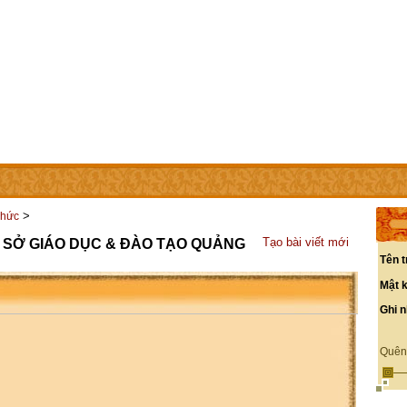
IÊN
LIÊN HỆ
CÁC TRANG TRỰC THUỘC
>
chức
Tạo bài viết mới
 SỞ GIÁO DỤC & ĐÀO TẠO QUẢNG
Tên t
Mật 
Ghi 
Quên