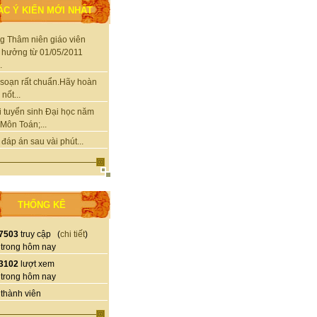
ÁC Ý KIẾN MỚI NHẤT
g Thâm niên giáo viên
 hưởng từ 01/05/2011
.
soạn rất chuẩn.Hãy hoàn
nốt...
i tuyển sinh Đại học năm
Môn Toán;...
 đáp án sau vài phút...
THỐNG KÊ
7503
truy cập (
chi tiết
)
trong hôm nay
3102
lượt xem
trong hôm nay
thành viên