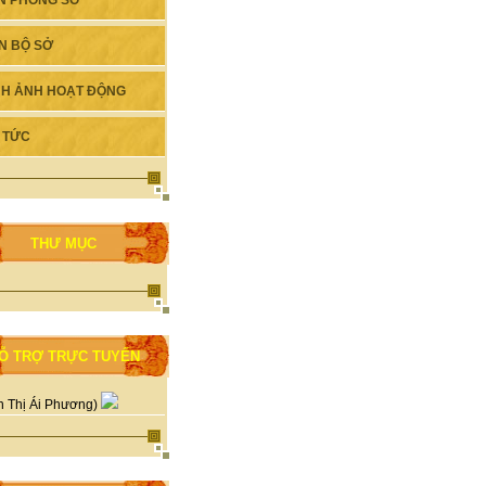
N PHÒNG SỞ
N BỘ SỞ
NH ẢNH HOẠT ĐỘNG
N TỨC
THƯ MỤC
Ỗ TRỢ TRỰC TUYẾN
n Thị Ái Phương)