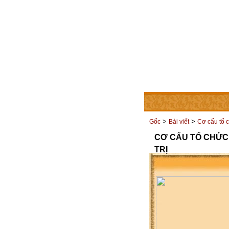
TRANG CHỦ
THÀNH V
>
>
Gốc
Bài viết
Cơ cấu tổ 
CƠ CẤU TỔ CHỨC
TRỊ