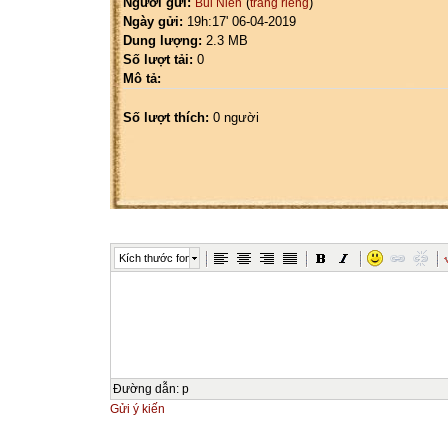
Người gửi:
(
)
Bùi Niên
trang riêng
Ngày gửi:
19h:17' 06-04-2019
Dung lượng:
2.3 MB
Số lượt tải:
0
Mô tả:
Số lượt thích:
0 người
Kích thước font
Đường dẫn
:
p
Gửi ý kiến