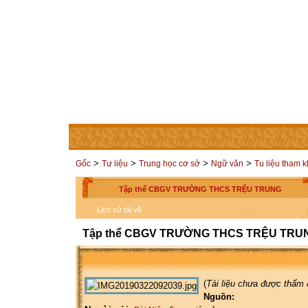
TRANG CHỦ
THÀNH VIÊN
LIÊN HỆ
CÁC TRAN
>
>
>
>
Gốc
Tư liệu
Trung học cơ sở
Ngữ văn
Tu liệu tham 
Tập thể CBGV TRƯỜNG THCS TRỆU TRUNG
Lịch sử tải về
Tập thể CBGV TRƯỜNG THCS TRỆU TRU
(
Tài liệu chưa được thẩm 
Nguồn: