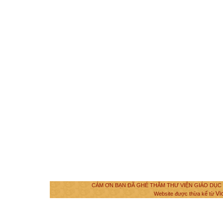
CÁM ƠN BẠN ĐÃ GHÉ THĂM THƯ VIỆN GIÁO DỤC VÀ
Vi
Website được thừa kế từ