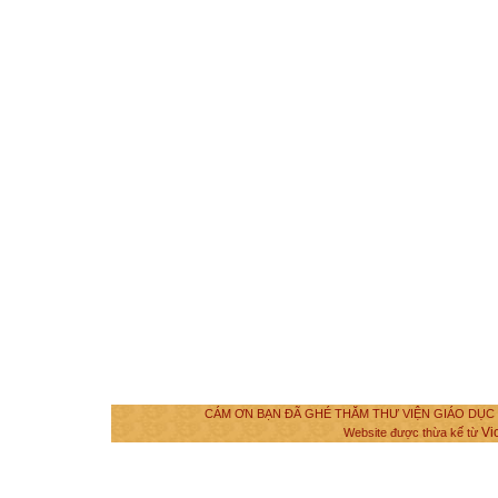
CÁM ƠN BẠN ĐÃ GHÉ THĂM THƯ VIỆN GIÁO DỤC VÀ
Vi
Website được thừa kế từ