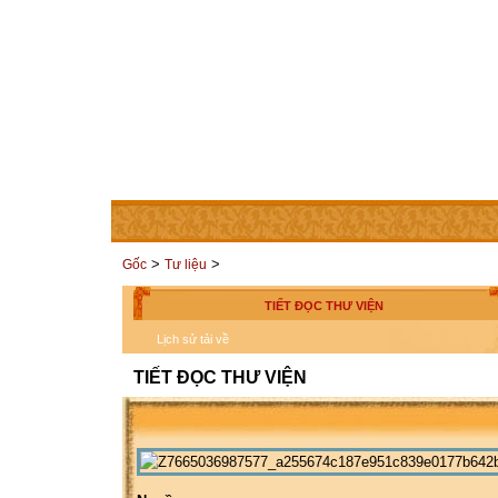
TRANG CHỦ
THÀNH VIÊN
LIÊN HỆ
CÁC TRAN
>
>
Gốc
Tư liệu
TIẾT ĐỌC THƯ VIỆN
Lịch sử tải về
TIẾT ĐỌC THƯ VIỆN