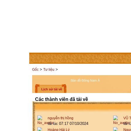
TRANG CHỦ
THÀNH VIÊN
LIÊN HỆ
CÁC TRAN
>
>
Gốc
Tư liệu
Bản đồ Đông Nam Á
Lịch sử tải về
Các thành viên đã tải về
nguyễn thị hồng
VŨ 
tải lúc 07:17 07/10/2024
tải 
Hoàng Hải Lý
Nguy