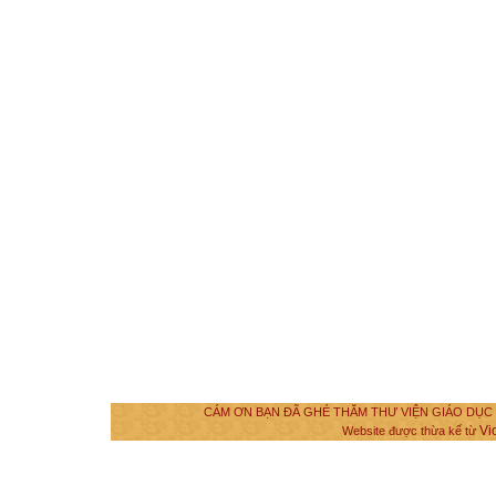
CÁM ƠN BẠN ĐÃ GHÉ THĂM THƯ VIỆN GIÁO DỤC VÀ
Vi
Website được thừa kế từ