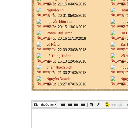
tải lúc 21:15 04/09/2019
tải 
Nguyễn Thị
Hoàn
tải lúc 20:31 05/03/2019
tải 
nguyễn hiền thu
nguy
tải lúc 20:15 13/01/2019
tải 
Phạm Quý Hưng
Hà D
tải lúc 20:16 11/10/2018
tải 
vũ Hằng
Bùi 
tải lúc 22:09 23/08/2018
tải 
Lê Trung Thành
Võ 
tải lúc 16:13 12/04/2018
tải 
phạm thạch bích
nguy
tải lúc 21:30 21/03/2018
tải 
Nguyễn Doanh
Nguy
tải lúc 18:27 07/03/2018
tải 
Kích thước font