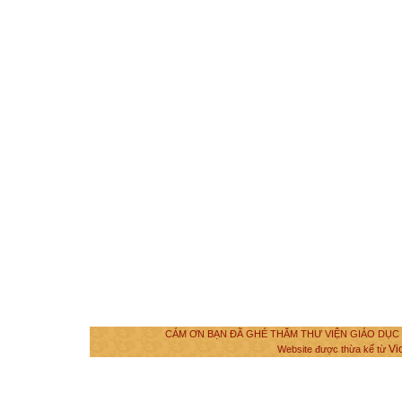
CÁM ƠN BẠN ĐÃ GHÉ THĂM THƯ VIỆN GIÁO DỤC VÀ
Vi
Website được thừa kế từ