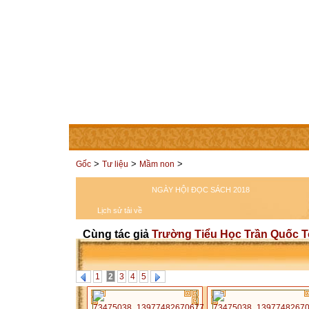
TRANG CHỦ
THÀNH VIÊN
LIÊN HỆ
CÁC TRAN
>
>
>
Gốc
Tư liệu
Mầm non
NGÀY HỘI ĐỌC SÁCH 2018
Lịch sử tải về
Cùng tác giả
Trường Tiểu Học Trần Quốc 
1
2
3
4
5