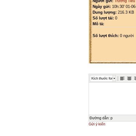
Người gửi:
Trường Tiểu
Ngày gửi:
10h:30' 01-06
Dung lượng:
216.3 KB
Số lượt tải:
0
Mô tả:
Số lượt thích:
0 người
Kích thước font
Đường dẫn
:
p
Gửi ý kiến