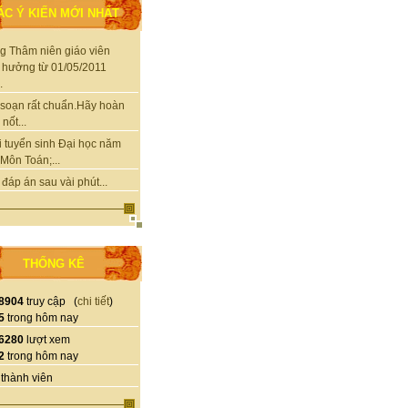
ÁC Ý KIẾN MỚI NHẤT
g Thâm niên giáo viên
 hưởng từ 01/05/2011
.
soạn rất chuẩn.Hãy hoàn
nốt...
i tuyển sinh Đại học năm
Môn Toán;...
 đáp án sau vài phút...
THỐNG KÊ
8904
truy cập (
chi tiết
)
5
trong hôm nay
6280
lượt xem
2
trong hôm nay
thành viên