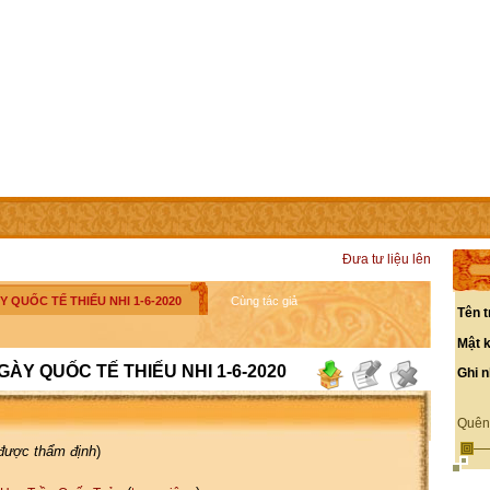
IÊN
LIÊN HỆ
CÁC TRANG TRỰC THUỘC
Đưa tư liệu lên
QUỐC TẾ THIẾU NHI 1-6-2020
Cùng tác giả
Tên t
Mật 
ÀY QUỐC TẾ THIẾU NHI 1-6-2020
Ghi 
Quên
 được thẩm định
)