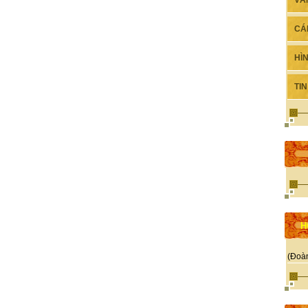
VĂ
CÁ
HÌ
TI
H
(Đoà