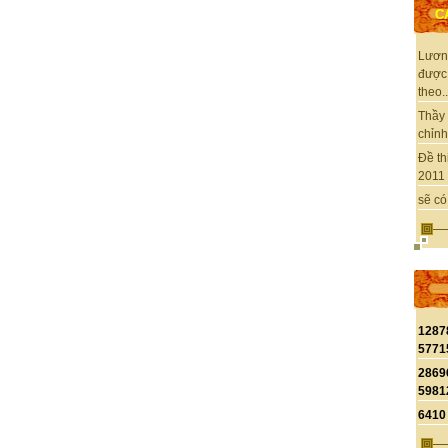
C
Lươn
được
theo..
Thầy 
chỉnh 
Đề th
2011 
sẽ có
1287
5771
2869
5981
6410