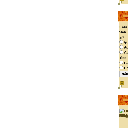
Cám 
viện.
ai?
Gi
Giá
Gi
Tỉnh
Gi
Họ