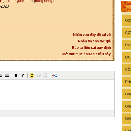
(
)
 Học Trần Quốc Toản
trang riêng
-2020
GI
CƠ
Nhấn vào đây để tải về
Nhắn tin cho tác giả
ĐƠ
Báo tư liệu sai quy định
Mở thư mục chứa tư liệu này
LỊ
CÔ
PH
GI
GI
GI