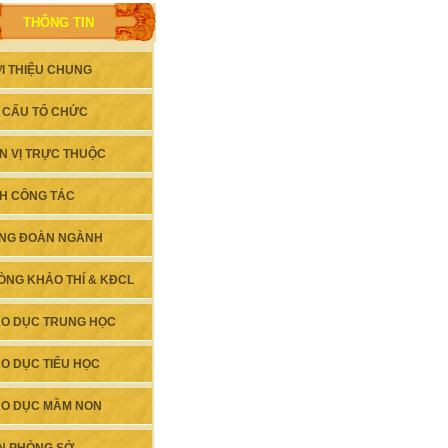
THÔNG TIN
ỚI THIỆU CHUNG
 CẤU TỔ CHỨC
N VỊ TRỰC THUỘC
CH CÔNG TÁC
NG ĐOÀN NGÀNH
ÒNG KHẢO THÍ & KĐCL
ÁO DỤC TRUNG HỌC
ÁO DỤC TIỂU HỌC
ÁO DỤC MẦM NON