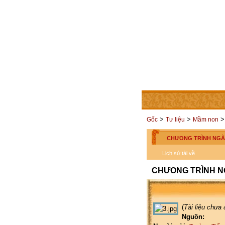
TRANG CHỦ
THÀNH V
>
>
>
Gốc
Tư liệu
Mầm non
CHƯONG TRÌNH NGÀY 
Lịch sử tải về
CHƯONG TRÌNH NG
(
Tài liệu chưa
Nguồn: