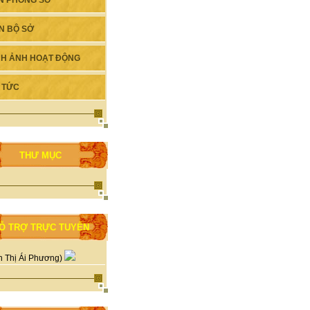
N PHÒNG SỞ
N BỘ SỞ
NH ẢNH HOẠT ĐỘNG
N TỨC
THƯ MỤC
Ỗ TRỢ TRỰC TUYẾN
n Thị Ái Phương)