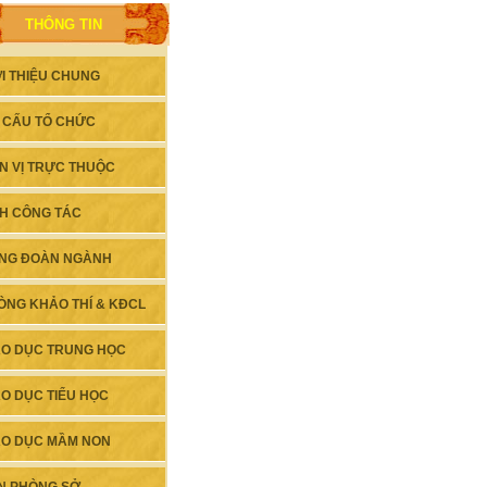
THÔNG TIN
ỚI THIỆU CHUNG
 CẤU TỔ CHỨC
N VỊ TRỰC THUỘC
CH CÔNG TÁC
NG ĐOÀN NGÀNH
ÒNG KHẢO THÍ & KĐCL
ÁO DỤC TRUNG HỌC
ÁO DỤC TIỂU HỌC
ÁO DỤC MẦM NON