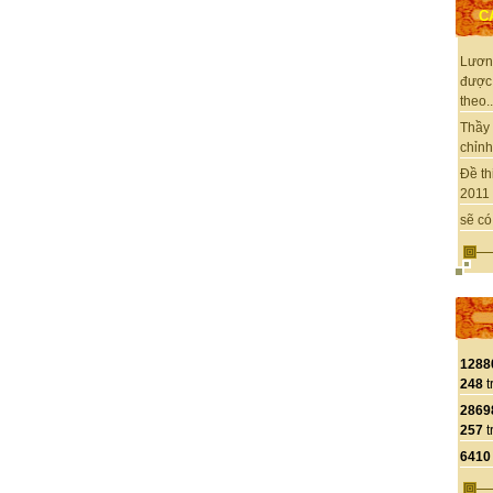
C
Lươn
được
theo..
Thầy 
chỉnh 
Đề th
2011 
sẽ có
1288
248
t
2869
257
t
6410