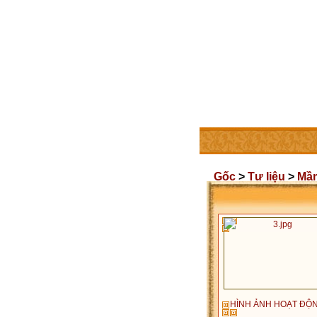
TRANG CHỦ
THÀNH V
Gốc
>
Tư liệu
>
Mầ
HÌNH ẢNH HOẠT ĐỘ