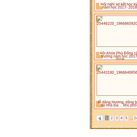
Hội nghị sơ kết học kỳ
năm học 2017- 2018
Hội Khỏe Phù Đổng c
trường năm học 2017
2018
lễ dâng Hương, dâng 
tại nhà bia ... khu phố 
...
1
2
3
4
5
2