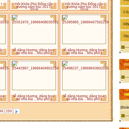
VĂ
 I
Hội Khỏe Phù Đổng cấp
Hội Khỏe Phù Đổng cấp
trường năm học 2017-
trường năm học 2017-
2018
2018
CÁ
HÌ
TI
ấp
lễ dâng Hương, dâng hoa
lễ dâng Hương, dâng hoa
-
tại nhà bia ... khu phố I
tại nhà bia ... khu phố I
H
hoa
lễ dâng Hương, dâng hoa
lễ dâng Hương, dâng hoa
I
tại nhà bia ... khu phố I
tại nhà bia ... khu phố I
(Đoà
49
250