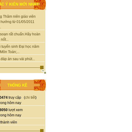
ÁC Ý KIẾN MỚI NHẤT
g Thâm niên giáo viên
 hưởng từ 01/05/2011
.
soạn rất chuẩn.Hãy hoàn
nốt...
i tuyển sinh Đại học năm
Môn Toán;...
 đáp án sau vài phút...
THỐNG KÊ
0474
truy cập (
chi tiết
)
rong hôm nay
8050
lượt xem
rong hôm nay
thành viên