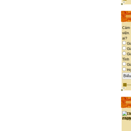
Cám 
viện.
ai?
Gi
Giá
Gi
Tỉnh
Gi
Họ