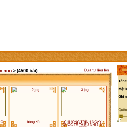
IÊN
LIÊN HỆ
CÁC TRANG TRỰC THUỘC
Đưa tư liệu lên
m non
> (4500 bài)
Tên t
Mật 
Ghi 
Quên
NG
bóng đá
CHƯONG TRÌNH NGÀY
QUỐC TẾ THIẾU NHI 1-6-