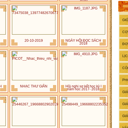
2020
GI
CƠ
N
20-10-2019
NGÀY HỘI ĐỌC SÁCH
2018
ĐƠ
LỊ
CÔ
PH
H
NHẠC THƯ GIÃN
Hội nghị sơ kết học kỳ I
năm học 2017- 2018
GI
GI
GI