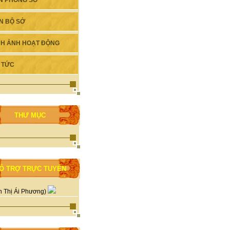
N PHÒNG SỞ
N BỘ SỞ
NH ẢNH HOẠT ĐỘNG
N TỨC
THƯ MỤC
Ỗ TRỢ TRỰC TUYẾN
n Thị Ái Phương)