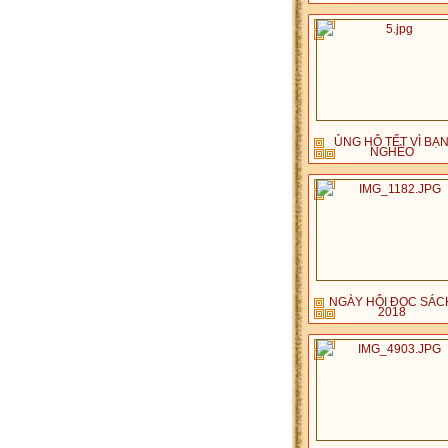
ỦNG HỘ TẾT VÌ BẠ
NGHÈO
NGÀY HỘI ĐỌC SÁC
2018